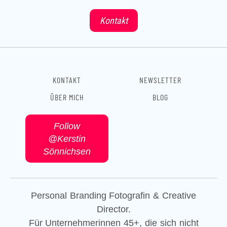
c
s
n
e
t
k
Kontakt
b
a
e
o
g
d
o
r
i
k
a
n
m
KONTAKT
NEWSLETTER
ÜBER MICH
BLOG
Follow
@Kerstin
Sönnichsen
Personal Branding Fotografin & Creative
Director.
Für Unternehmerinnen 45+, die sich nicht