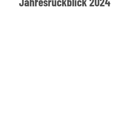
Jahresrückblick 2024
A Freebie just for you!
Free download title here
Lorem ipsum dolor sit amet,
consectetur adipiscing elit. Ut elit
tellus, luctus nec ullamcorper mattis,
pulvinar dapibus leo.
Lorem ipsum
dolor sit amet, consectetur adipiscing
elit. Ut elit tellus, luctus nec ullamcorper
mattis, pulvinar dapibus leo.