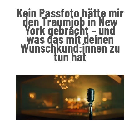
Kein Passfoto hätte mir
den Traumjob in New
York gebracht – und
was das mit deinen
Wunschkund:innen zu
tun hat