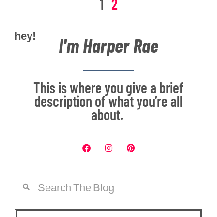
1
2
hey!
I'm Harper Rae
This is where you give a brief
description of what you’re all
about.
F
I
P
a
n
i
c
s
n
Suche
e
t
t
Suche
b
a
e
o
g
r
o
r
e
k
a
s
m
t