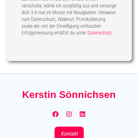
verschicke, wähle ich sorgfältig aus und versorge
dich 3-4 mal im Monat mit Neuigkeiten. Hinweise
zum Datenschutz, Widerruf, Protokollierung
sowie der von der Einwilligung umfassten
Erfolgsmessung erhältst du unter
Datenschutz
.
Kerstin Sönnichsen
F
I
L
a
n
i
c
s
n
e
t
k
Kontakt
b
a
e