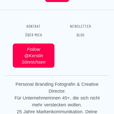
o
g
d
o
r
i
k
a
n
m
KONTAKT
NEWSLETTER
ÜBER MICH
BLOG
Follow
@Kerstin
Sönnichsen
Personal Branding Fotografin & Creative
Director.
Für Unternehmerinnen 45+, die sich nicht
mehr verstecken wollen.
25 Jahre Markenkommunikation. Deine