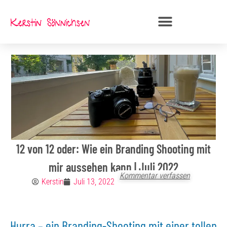
Zum
Inhalt
springen
12 von 12 oder: Wie ein Branding Shooting mit
mir aussehen kann | Juli 2022
Kommentar verfassen
Kerstin
Juli 13, 2022
Hurra – ein Branding-Shooting mit einer tollen