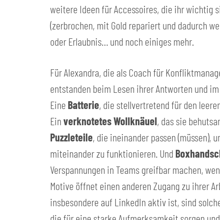
weitere Ideen für Accessoires, die ihr wichtig s
(zerbrochen, mit Gold repariert und dadurch wer
oder Erlaubnis… und noch einiges mehr.
Für Alexandra, die als Coach für Konfliktmana
entstanden beim Lesen ihrer Antworten und i
Eine
Batterie
, die stellvertretend für den lee
Ein
verknotetes Wollknäuel
, das sie behutsa
Puzzleteile
, die ineinander passen (müssen), u
miteinander zu funktionieren. Und
Boxhandsc
Verspannungen in Teams greifbar machen, wenn
Motive öffnet einen anderen Zugang zu ihrer Arb
insbesondere auf LinkedIn aktiv ist, sind solch
die für eine starke Aufmerksamkeit sorgen und