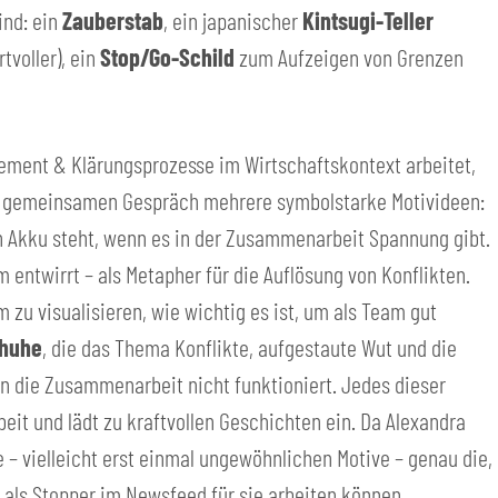
ind: ein
Zauberstab
, ein japanischer
Kintsugi-Teller
tvoller), ein
Stop/Go-Schild
zum Aufzeigen von Grenzen
gement & Klärungsprozesse im Wirtschaftskontext arbeitet,
m gemeinsamen Gespräch mehrere symbolstarke Motivideen:
ren Akku steht, wenn es in der Zusammenarbeit Spannung gibt.
m entwirrt – als Metapher für die Auflösung von Konflikten.
m zu visualisieren, wie wichtig es ist, um als Team gut
huhe
, die das Thema Konflikte, aufgestaute Wut und die
 die Zusammenarbeit nicht funktioniert. Jedes dieser
eit und lädt zu kraftvollen Geschichten ein. Da Alexandra
e – vielleicht erst einmal ungewöhnlichen Motive – genau die,
 als Stopper im Newsfeed für sie arbeiten können.