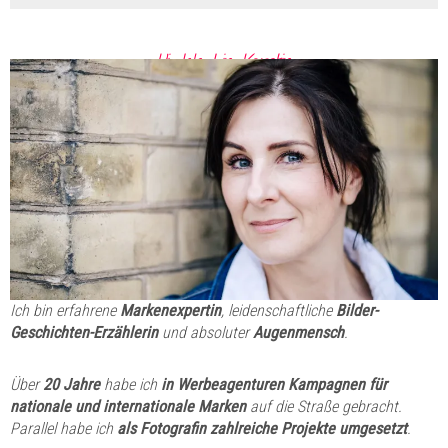
Hi. Ich bin Kerstin.
Ich bin erfahrene
Markenexpertin
, leidenschaftliche
Bilder-
Geschichten-Erzählerin
und absoluter
Augenmensch
.
Über
20 Jahre
habe ich
in Werbeagenturen Kampagnen für
nationale und internationale Marken
auf die Straße gebracht.
Parallel habe ich
als Fotografin zahlreiche Projekte umgesetzt
.