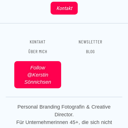
e
t
k
Kontakt
b
a
e
o
g
d
o
r
i
k
a
n
m
KONTAKT
NEWSLETTER
ÜBER MICH
BLOG
Follow
@Kerstin
Sönnichsen
Personal Branding Fotografin & Creative
Director.
Für Unternehmerinnen 45+, die sich nicht