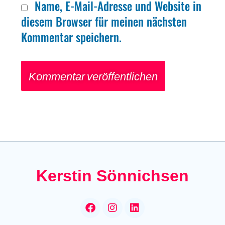
Name, E-Mail-Adresse und Website in
diesem Browser für meinen nächsten
Kommentar speichern.
Kerstin Sönnichsen
F
I
L
a
n
i
c
s
n