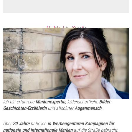
Hi. Ich bin Kerstin.
Ich bin erfahrene
Markenexpertin
, leidenschaftliche
Bilder-
Geschichten-Erzählerin
und absoluter
Augenmensch
.
Über
20 Jahre
habe ich
in Werbeagenturen Kampagnen für
nationale und internationale Marken
auf die Straße gebracht.