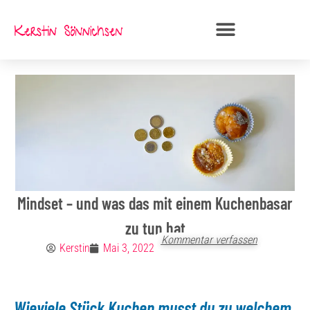
Zum
Inhalt
springen
Mindset – und was das mit einem Kuchenbasar
zu tun hat
Kommentar verfassen
Kerstin
Mai 3, 2022
Wieviele Stück Kuchen musst du zu welchem