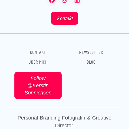
a
n
i
c
s
n
e
t
k
Kontakt
b
a
e
o
g
d
o
r
i
k
a
n
m
KONTAKT
NEWSLETTER
ÜBER MICH
BLOG
Follow
@Kerstin
Sönnichsen
Personal Branding Fotografin & Creative
Director.