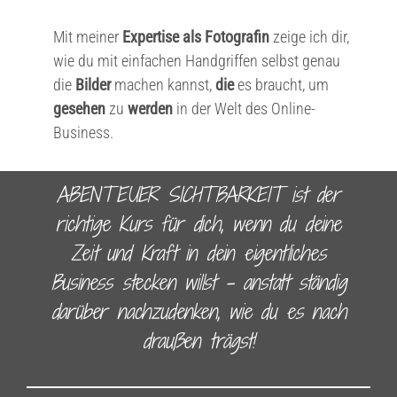
Mit meiner
Expertise als Fotografin
zeige ich dir,
wie du mit einfachen Handgriffen selbst genau
die
Bilder
machen kannst,
die
es braucht, um
gesehen
zu
werden
in der Welt des Online-
Business.
ABENTEUER SICHTBARKEIT ist der
richtige Kurs für dich, wenn du deine
Zeit und Kraft in dein eigentliches
Business stecken willst – anstatt ständig
darüber nachzudenken, wie du es nach
draußen trägst!