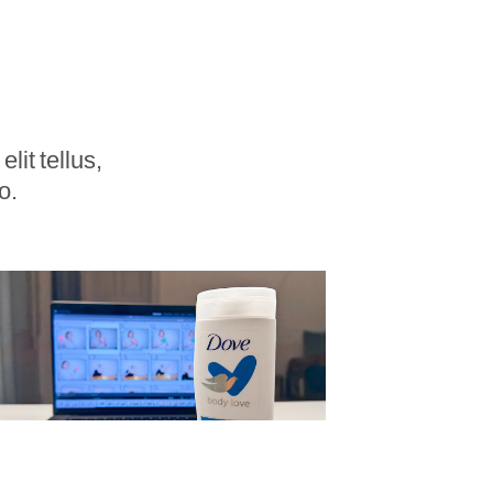
lit tellus,
o.