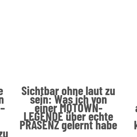
e
Sichtbar ohne laut zu
n
sein: Was ich von
 –
einer MOTOWN-
LEGENDE über echte
PRÄSENZ gelernt habe
zu