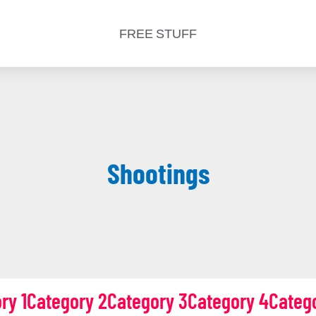
FREE STUFF
Shootings
ry 1
Category 2
Category 3
Category 4
Categ