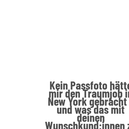
Kein Passfoto hätt
mir den Traumjob i
New York gebracht
und was das mit
deinen
Wunschkund:innen 