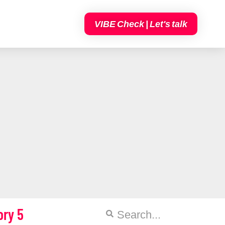
VIBE Check | Let's talk
ory 5
Suche
Suche