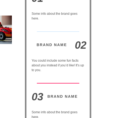
Some info about the brand goes
here.
02
BRAND NAME
You could include some fun facts
about you instead if you’d like! It’s up
to you.
03
BRAND NAME
Some info about the brand goes
here.