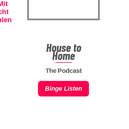
Mit
cht
hlen
House
to
Home
The Podcast
Binge Listen