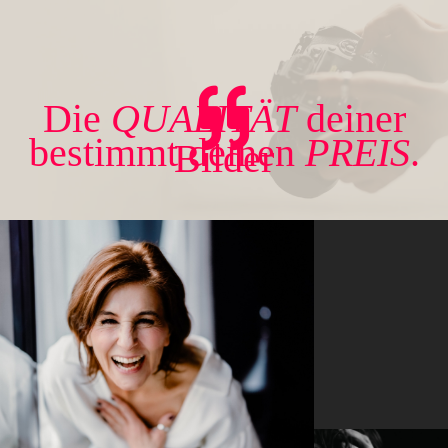
Die
QUALITÄT
deiner
bestimmt deinen
PREIS
.
Bilder