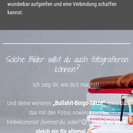
wunderbar aufgreifen und eine Verbindung schaffen
kannst.
Solche Bilder willst du auch fotografieren
können?
Ich zeig dir, wie du’s machst!
Und deine weiteren
„Bullshit-Bingo-Sätze“
, dass du
das mit den Fotos sowieso nicht
hinbekommst
(kennst du, oder?
😉
)
,
lösen wir auch
gleich ein für allemal auf!