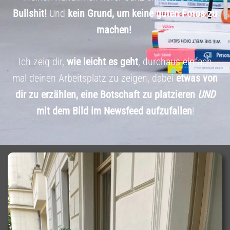
Bullshit!
Und
kein Grund, um keine guten Fotos zu
machen!
Ich zeig dir,
wie leicht es geht
, durchaus einfach
mal deinen Arbeitsplatz zu zeigen, dabei
etwas von
dir zu erzählen, eine Botschaft zu platzieren
UND
mit dem Bild im Newsfeed aufzufallen
!