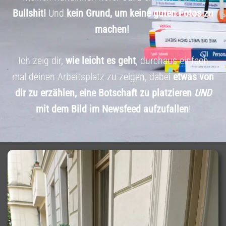
Bullshit!
Und
kein Grund, um keine guten Fotos zu
machen!
Ich zeig dir,
wie leicht es geht
, durchaus einfach
mal deinen Arbeitsplatz zu zeigen, dabei
etwas von
dir zu erzählen, eine Botschaft zu platzieren
UND
mit dem Bild im Newsfeed aufzufallen
!