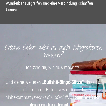
wunderbar aufgreifen und eine Verbindung schaffen
kannst.
Solche Bilder willst du auch fotografieren
können?
Ich zeig dir, wie du’s machst!
Und deine weiteren
„Bullshit-Bingo-Sätze“
, dass du
das mit den Fotos sowieso nicht
hinbekommst
(kennst du, oder?
😉
)
,
lösen wir auch
gleich ein für allemal auf!