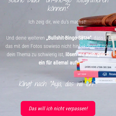
können?
Ich zeig dir, wie du’s machst!
Und deine weiteren
„Bullshit-Bingo-Sätze“
, dass du
das mit den Fotos sowieso nicht hinbekommst oder
dein Thema zu schwierig ist,
lösen wir auch gleich
ein für allemal auf!
Klingt nach
"Auja, das will ich!"
?
Das will ich nicht verpassen!