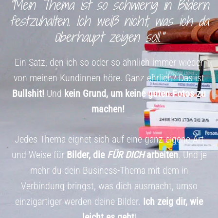
"Mein Thema ist so schwierig in Bildern
festzuhalten. Ich weiß nicht, was ich da
überhaupt zeigen soll."
Ein Satz, den ich so oder so ähnlich immer wieder
von meinen Kundinnen höre. Ganz ehrlich? Das ist
Bullshit!
Und
kein Grund, um keine guten Fotos zu
machen!
Jedes Thema eignet sich auf eine ganz eigene Art
und Weise für
Bilder, die
FÜR DICH
arbeiten
. Und je
mehr du dein Business-Thema mit dem in
Verbindung bringst, was dich ausmacht, umso
einzigartiger werden deine Bilder.
Ich zeig dir,
wie
leicht es geht
!