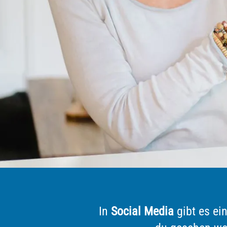
In
Social Media
gibt es ei