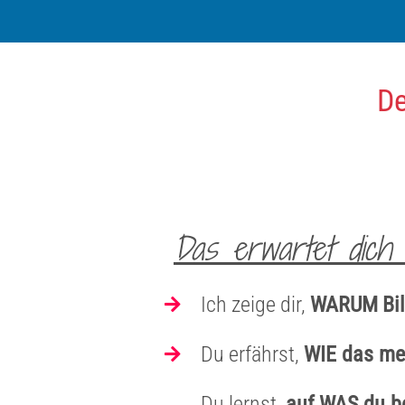
De
Das erwartet dich 
Ich zeige dir,
WARUM
Bi
Du erfährst,
WIE das me
Du lernst,
auf
WAS du be