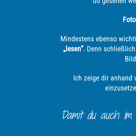
du gesehen wer
Foto
Mindestens ebenso wichtig
„lesen“
. Denn schließlic
Bil
Ich zeige dir anhand
einzusetze
Damit du auch im ü