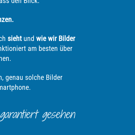
lass den Blick.
nzen.
ich
sieht
und
wie wir Bilder
ktioniert am besten über
nen.
n, genau solche Bilder
Smartphone.
 garantiert gesehen