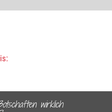
s:​
otschaften wirklich