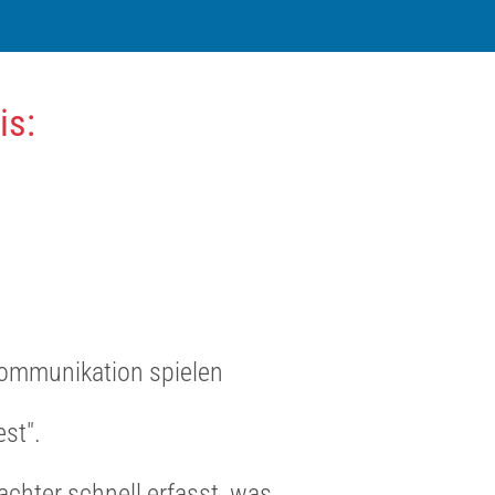
s:​
Kommunikation spielen
est".
rachter schnell erfasst, was