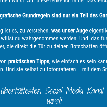
den willst. Auf diese lenke ich in der Masterc
grafische Grundregeln sind nur ein Teil des Ga
 ist es, zu verstehen,
was unser Auge
eigentl
h willst du wahrgenommen werden. Und das fun
der, die direkt die Tür zu deinen Botschaften öff
 von
praktischen Tipps
, wie einfach es sein kan
n. Und sie selbst zu fotografieren – mit dem 
berfülltesten Social Media Kanal
wirst!