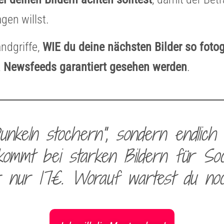
gen willst.
andgriffe,
WIE du deine nächsten Bilder so fotog
ia Newsfeeds garantiert gesehen werden
.
nkeln stochern", sondern endlich
ommt bei starken Bildern für Soc
r nur 17€. Worauf wartest du no