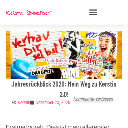
Zum
Inhalt
springen
Jahresrückblick 2020: Mein Weg zu Kerstin
2.0!
Kommentar verfassen
Kerstin
Dezember 20, 2020
Erstmal vorab: Dies ist mein allererster